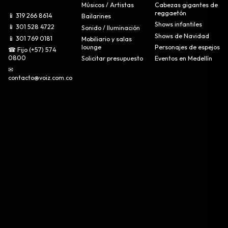
Músicos / Artistas
Cabezas gigantes de
reggaetón
📱 319 266 8614
Bailarines
Shows infantiles
📱 301 528 4722
Sonido / Iluminación
Shows de Navidad
📱 301 769 0181
Mobiliario y salas
lounge
Personajes de espejos
☎ Fijo (+57) 574
0800
Solicitar presupuesto
Eventos en Medellín
✉
contacto@voiz.com.co