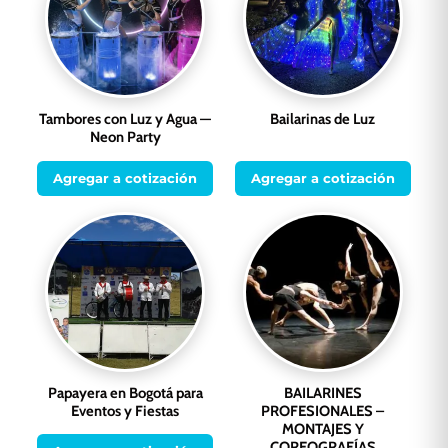
Tambores con Luz y Agua —
Bailarinas de Luz
Neon Party
Agregar a cotización
Agregar a cotización
Papayera en Bogotá para
BAILARINES
Eventos y Fiestas
PROFESIONALES –
MONTAJES Y
COREOGRAFÍAS