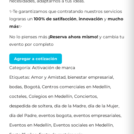
necesidades, adaptarnos a tus ideas.
✨Te garantizamos que contratando nuestros servicios
lograras un
100% de satifacción
,
innovación
y
mucho
más
✨
No lo pienses más
¡Reserva ahora mismo!
y cambia tu
evento por completo
Agregar a cotización
Categoría:
Activación de marca
Etiquetas:
Amor y Amistad
,
bienestar empresarial
,
bodas
,
Bogotá
,
Centros comerciales en Medellín
,
cocteles
,
Colegios en Medellín
,
Conciertos
,
despedida de soltera
,
día de la Madre
,
día de la Mujer
,
día del Padre
,
eventos bogota
,
eventos empresariales
,
Eventos en Medellín
,
Eventos sociales en Medellín
,