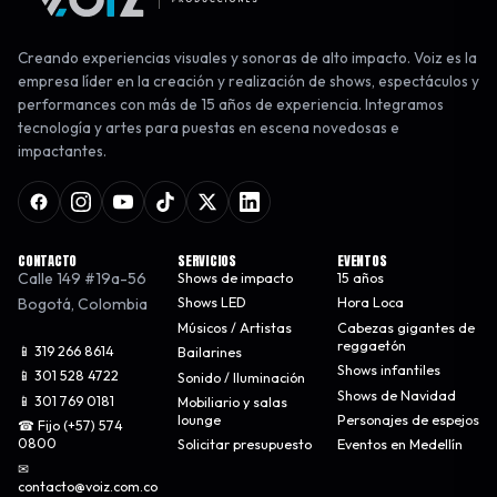
Creando experiencias visuales y sonoras de alto impacto. Voiz es la
empresa líder en la creación y realización de shows, espectáculos y
performances con más de 15 años de experiencia. Integramos
tecnología y artes para puestas en escena novedosas e
impactantes.
CONTACTO
SERVICIOS
EVENTOS
Calle 149 #19a-56
Shows de impacto
15 años
Bogotá
,
Colombia
Shows LED
Hora Loca
Músicos / Artistas
Cabezas gigantes de
reggaetón
📱 319 266 8614
Bailarines
Shows infantiles
📱 301 528 4722
Sonido / Iluminación
Shows de Navidad
📱 301 769 0181
Mobiliario y salas
lounge
Personajes de espejos
☎ Fijo (+57) 574
0800
Solicitar presupuesto
Eventos en Medellín
✉
contacto@voiz.com.co