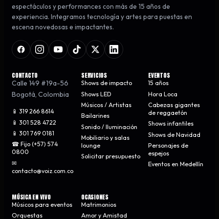
espectáculos y performances con más de 15 años de
experiencia. Integramos tecnología y artes para puestas en
escena novedosas e impactantes.
CONTACTO
SERVICIOS
EVENTOS
Calle 149 #19a-56
Shows de impacto
15 años
Bogotá
,
Colombia
Shows LED
Hora Loca
Músicos / Artistas
Cabezas gigantes
📱 319 266 8614
de reggaetón
Bailarines
📱 301 528 4722
Shows infantiles
Sonido / Iluminación
📱 301 769 0181
Shows de Navidad
Mobiliario y salas
☎ Fijo (+57) 574
lounge
Personajes de
0800
espejos
Solicitar presupuesto
✉
Eventos en Medellín
contacto@voiz.com.co
MÚSICA EN VIVO
OCASIONES
Músicos para eventos
Matrimonios
Orquestas
Amor y Amistad