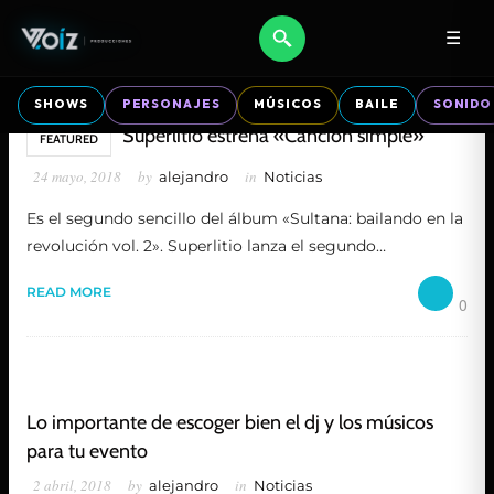
☰
SHOWS
PERSONAJES
MÚSICOS
BAILE
SONIDO
Superlitio estrena «Canción simple»
FEATURED
24 mayo, 2018
by
in
alejandro
Noticias
Es el segundo sencillo del álbum «Sultana: bailando en la
revolución vol. 2». Superlitio lanza el segundo…
READ MORE
0
Lo importante de escoger bien el dj y los músicos
para tu evento
2 abril, 2018
by
in
alejandro
Noticias