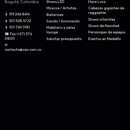
Bogotá
,
Colombia
Shows LED
Hora Loca
Músicos / Artistas
Cabezas gigantes de
reggaetón
📱 319 266 8614
Bailarines
Shows infantiles
📱 301 528 4722
Sonido / Iluminación
Shows de Navidad
📱 301 769 0181
Mobiliario y salas
lounge
Personajes de espejos
☎ Fijo (+57) 574
0800
Solicitar presupuesto
Eventos en Medellín
✉
contacto@voiz.com.co