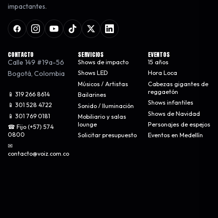
impactantes.
CONTACTO
SERVICIOS
EVENTOS
Calle 149 #19a-56
Shows de impacto
15 años
Bogotá
,
Colombia
Shows LED
Hora Loca
Músicos / Artistas
Cabezas gigantes de
reggaetón
📱 319 266 8614
Bailarines
Shows infantiles
📱 301 528 4722
Sonido / Iluminación
Shows de Navidad
📱 301 769 0181
Mobiliario y salas
lounge
Personajes de espejos
☎ Fijo (+57) 574
0800
Solicitar presupuesto
Eventos en Medellín
✉
contacto@voiz.com.co