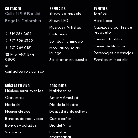
CONTACTO
SERVICIOS
EVENTOS
Calle 149 #19a-56
Shows de impacto
15 años
Bogotá
,
Colombia
Shows LED
Hora Loca
Músicos / Artistas
Cabezas gigantes de
reggaetón
📱 319 266 8614
Bailarines
Shows infantiles
📱 301 528 4722
Sonido / Iluminación
Shows de Navidad
📱 301 769 0181
Mobiliario y salas
lounge
Personajes de espejos
☎ Fijo (+57) 574
0800
Solicitar presupuesto
Eventos en Medellín
✉
contacto@voiz.com.co
MÚSICA EN VIVO
OCASIONES
Músicos para eventos
Matrimonios
Orquestas
Amor y Amistad
Mariachi
Día de la Madre
Música clásica
Despedida de soltera
Bandas de rock y pop
Cumpleaños
Boleros y baladas
Día del Niño
Vallenato
Bienestar
empresarial