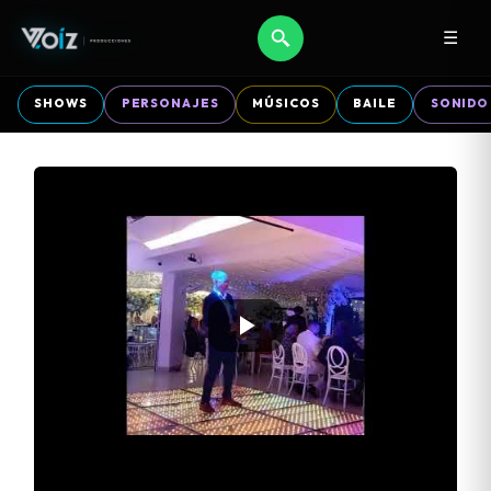
☰
SHOWS
PERSONAJES
MÚSICOS
BAILE
SONIDO