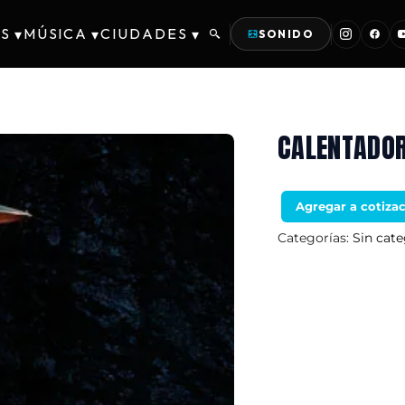
S
MÚSICA
CIUDADES
▾
▾
▾
SONIDO
CALENTADOR
Agregar a cotiza
Categorías:
Sin cate