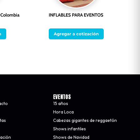
n Colombia
INFLABLES PARA EVENTOS
n
Agregar a cotización
EVENTOS
acto
15 años
Hora Loca
stas
Cabezas gigantes de reggaetón
Shows infantiles
nación
Shows de Navidad