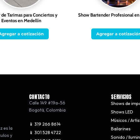
r de Tarimas para Conciertos y
Show Bartender Profesional e
Eventos en Medellín
Agregar a cotización
Agregar a cotizació
CONTACTO
SERVICIOS
Calle 149 #19a-56
Shows de imp
Bogotá
,
Colombia
Shows LED
Músicos / Arti
📱 319 266 8614
z es la
Bailarines
📱 301 528 4722
culos y
Sonido / Ilumi