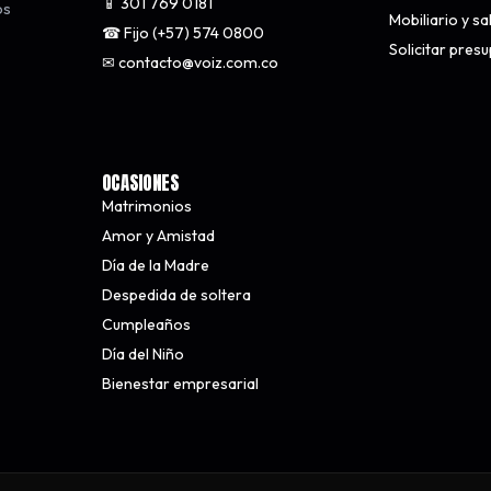
📱 301 769 0181
os
Mobiliario y s
☎ Fijo (+57) 574 0800
Solicitar pres
✉ contacto@voiz.com.co
OCASIONES
Matrimonios
Amor y Amistad
Día de la Madre
Despedida de soltera
Cumpleaños
Día del Niño
Bienestar empresarial