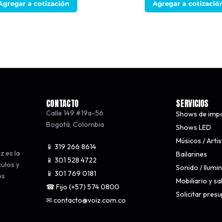
Agregar a cotización
Agregar a cotizació
CONTACTO
SERVICIOS
Calle 149 #19a-56
Shows de imp
Bogotá
,
Colombia
Shows LED
Músicos / Arti
📱 319 266 8614
z es la
Bailarines
📱 301 528 4722
culos y
Sonido / Ilumi
📱 301 769 0181
os
Mobiliario y s
☎ Fijo (+57) 574 0800
Solicitar pres
✉ contacto@voiz.com.co