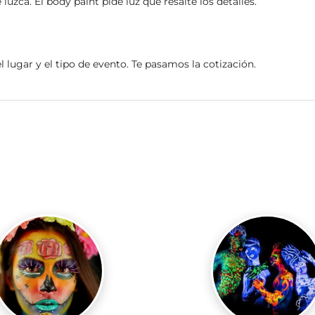
uzca. El body paint pide luz que resalte los detalles.
el lugar y el tipo de evento. Te pasamos la cotización.