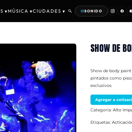
S
MÚSICA
CIUDADES
▾
▾
▾
SONIDO
SHOW DE BO
Show de body paint 
pintados como pieza
exclusivos.
Agregar a cotizac
Categoría:
Alto Imp
Etiquetas:
Acticaci