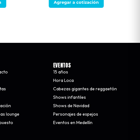
n
Agregar a cotización
EVENTOS
acto
15 años
Hora Loca
stas
Cabezas gigantes de reggaetón
Shows infantiles
nación
Shows de Navidad
alas lounge
Personajes de espejos
upuesto
Eventos en Medellín