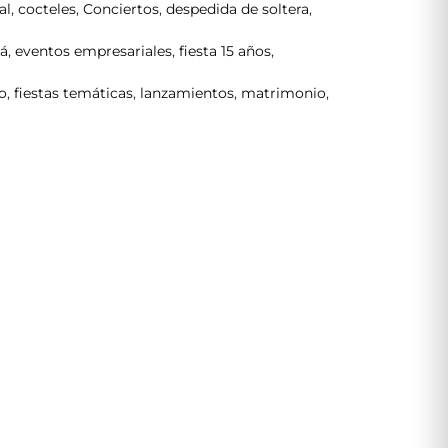
al
,
cocteles
,
Conciertos
,
despedida de soltera
,
tá
,
eventos empresariales
,
fiesta 15 años
,
o
,
fiestas temáticas
,
lanzamientos
,
matrimonio
,