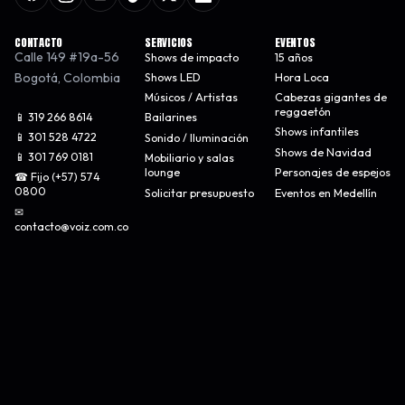
CONTACTO
SERVICIOS
EVENTOS
Calle 149 #19a-56
Shows de impacto
15 años
Bogotá
,
Colombia
Shows LED
Hora Loca
Músicos / Artistas
Cabezas gigantes de
reggaetón
📱 319 266 8614
Bailarines
Shows infantiles
📱 301 528 4722
Sonido / Iluminación
Shows de Navidad
📱 301 769 0181
Mobiliario y salas
lounge
Personajes de espejos
☎ Fijo (+57) 574
0800
Solicitar presupuesto
Eventos en Medellín
✉
contacto@voiz.com.co