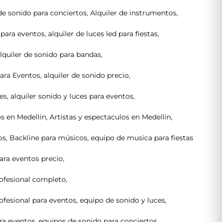
de sonido para conciertos
,
Alquiler de instrumentos
,
d para eventos
,
alquiler de luces led para fiestas
,
lquiler de sonido para bandas
,
para Eventos
,
alquiler de sonido precio
,
ces
,
alquiler sonido y luces para eventos
,
os en Medellin
,
Artistas y espectaculos en Medellin
,
os
,
Backline para músicos
,
equipo de musica para fiestas
ara eventos precio
,
ofesional completo
,
ofesional para eventos
,
equipo de sonido y luces
,
ra eventos
,
equipos de sonido para conciertos
,