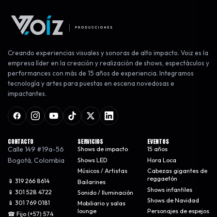
Creando experiencias visuales y sonoras de alto impacto. Voiz es la
empresa líder en la creación y realización de shows, espectáculos y
performances con más de 15 años de experiencia. Integramos
tecnología y artes para puestas en escena novedosas e
impactantes.
CONTACTO
SERVICIOS
EVENTOS
Calle 149 #19a-56
Shows de impacto
15 años
Bogotá
,
Colombia
Shows LED
Hora Loca
Músicos / Artistas
Cabezas gigantes de
reggaetón
📱 319 266 8614
Bailarines
Shows infantiles
📱 301 528 4722
Sonido / Iluminación
Shows de Navidad
📱 301 769 0181
Mobiliario y salas
lounge
Personajes de espejos
☎ Fijo (+57) 574