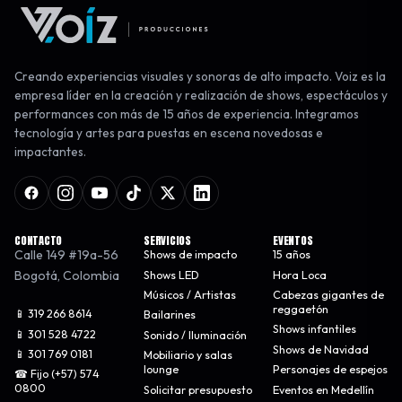
Creando experiencias visuales y sonoras de alto impacto. Voiz es la
empresa líder en la creación y realización de shows, espectáculos y
performances con más de 15 años de experiencia. Integramos
tecnología y artes para puestas en escena novedosas e
impactantes.
CONTACTO
SERVICIOS
EVENTOS
Calle 149 #19a-56
Shows de impacto
15 años
Bogotá
,
Colombia
Shows LED
Hora Loca
Músicos / Artistas
Cabezas gigantes de
reggaetón
📱 319 266 8614
Bailarines
Shows infantiles
📱 301 528 4722
Sonido / Iluminación
Shows de Navidad
📱 301 769 0181
Mobiliario y salas
lounge
Personajes de espejos
☎ Fijo (+57) 574
0800
Solicitar presupuesto
Eventos en Medellín