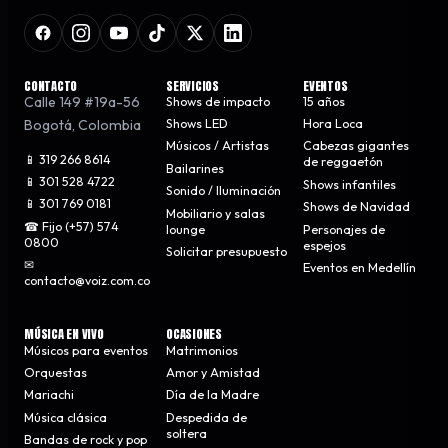
CONTACTO
SERVICIOS
EVENTOS
Calle 149 #19a-56
Shows de impacto
15 años
Bogotá
,
Colombia
Shows LED
Hora Loca
Músicos / Artistas
Cabezas gigantes
📱 319 266 8614
de reggaetón
Bailarines
📱 301 528 4722
Shows infantiles
Sonido / Iluminación
📱 301 769 0181
Shows de Navidad
Mobiliario y salas
☎ Fijo (+57) 574
lounge
Personajes de
0800
espejos
Solicitar presupuesto
✉
Eventos en Medellín
contacto@voiz.com.co
MÚSICA EN VIVO
OCASIONES
Músicos para eventos
Matrimonios
Orquestas
Amor y Amistad
Mariachi
Día de la Madre
Música clásica
Despedida de
soltera
Bandas de rock y pop