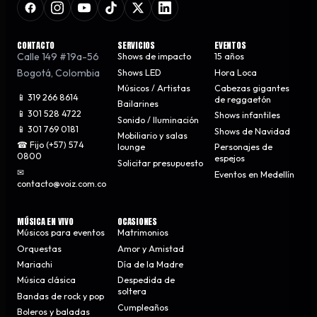
CONTACTO
SERVICIOS
EVENTOS
Calle 149 #19a-56
Shows de impacto
15 años
Bogotá
,
Colombia
Shows LED
Hora Loca
Músicos / Artistas
Cabezas gigantes
📱 319 266 8614
de reggaetón
Bailarines
📱 301 528 4722
Shows infantiles
Sonido / Iluminación
📱 301 769 0181
Shows de Navidad
Mobiliario y salas
☎ Fijo (+57) 574
lounge
Personajes de
0800
espejos
Solicitar presupuesto
✉
Eventos en Medellín
contacto@voiz.com.co
MÚSICA EN VIVO
OCASIONES
Músicos para eventos
Matrimonios
Orquestas
Amor y Amistad
Mariachi
Día de la Madre
Música clásica
Despedida de
soltera
Bandas de rock y pop
Cumpleaños
Boleros y baladas