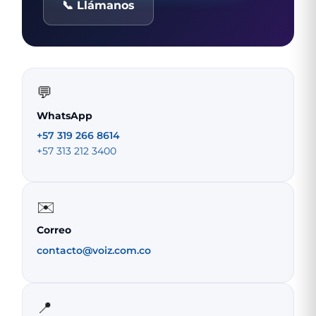
📞 Llámanos
💬
WhatsApp
+57 319 266 8614
+57 313 212 3400
✉️
Correo
contacto@voiz.com.co
📍