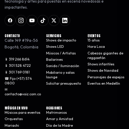
tecnología y artes para puestas en escena novedosas e
impactantes.
CONTACTO
SERVICIOS
EVENTOS
Calle 149 #19a-56
Shows de impacto
15 años
Bogotá
,
Colombia
Shows LED
Hora Loca
Músicos / Artistas
Cabezas gigantes de
reggaetón
📱 319 266 8614
Bailarines
Shows infantiles
📱 301 528 4722
Sonido / Iluminación
Shows de Navidad
📱 301 769 0181
Mobiliario y salas
lounge
Personajes de espejos
☎ Fijo (+57) 574
0800
Solicitar presupuesto
Eventos en Medellín
✉
contacto@voiz.com.co
MÚSICA EN VIVO
OCASIONES
Músicos para eventos
Matrimonios
Orquestas
Amor y Amistad
Mariachi
Día de la Madre