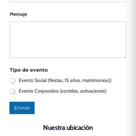
i
d
a
Mensaje
d
N
o
m
b
r
e
T
i
p
Tipo de evento
o
Evento Social (fiestas, 15 años, matrimonios))
Evento Corporativo (cocteles, activaciones)
Enviar
Nuestra ubicación