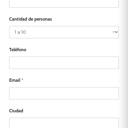
Cantidad de personas
Teléfono
Email
*
C
Ciudad
a
n
t