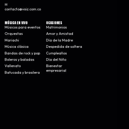
✉
contacto@voiz.com.co
MÚSICA EN VIVO
OCASIONES
Músicos para eventos
Matrimonios
Orquestas
Amor y Amistad
Mariachi
Día de la Madre
Música clásica
Despedida de soltera
Bandas de rock y pop
Cumpleaños
Boleros y baladas
Día del Niño
Vallenato
Bienestar
empresarial
Batucada y brasilera