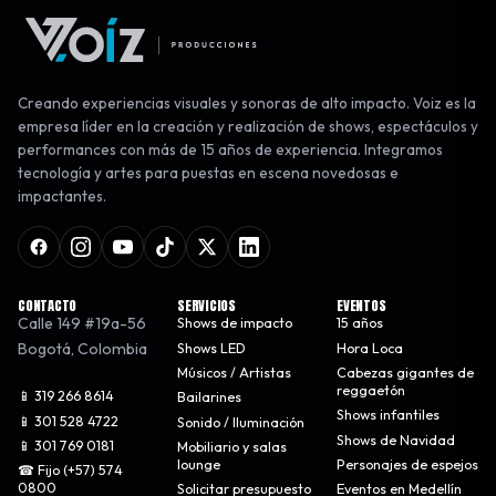
Creando experiencias visuales y sonoras de alto impacto. Voiz es la
empresa líder en la creación y realización de shows, espectáculos y
performances con más de 15 años de experiencia. Integramos
tecnología y artes para puestas en escena novedosas e
impactantes.
CONTACTO
SERVICIOS
EVENTOS
Calle 149 #19a-56
Shows de impacto
15 años
Bogotá
,
Colombia
Shows LED
Hora Loca
Músicos / Artistas
Cabezas gigantes de
reggaetón
📱 319 266 8614
Bailarines
Shows infantiles
📱 301 528 4722
Sonido / Iluminación
Shows de Navidad
📱 301 769 0181
Mobiliario y salas
lounge
Personajes de espejos
☎ Fijo (+57) 574
0800
Solicitar presupuesto
Eventos en Medellín