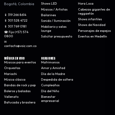
Bogotá
,
Colombia
Shows LED
Hora Loca
Músicos / Artistas
Cabezas gigantes de
reggaetón
📱 319 266 8614
Bailarines
Shows infantiles
📱 301 528 4722
Sonido / Iluminación
Shows de Navidad
📱 301 769 0181
Mobiliario y salas
lounge
Personajes de espejos
☎ Fijo (+57) 574
0800
Solicitar presupuesto
Eventos en Medellín
✉
contacto@voiz.com.co
MÚSICA EN VIVO
OCASIONES
Músicos para eventos
Matrimonios
Orquestas
Amor y Amistad
Mariachi
Día de la Madre
Música clásica
Despedida de soltera
Bandas de rock y pop
Cumpleaños
Boleros y baladas
Día del Niño
Vallenato
Bienestar
empresarial
Batucada y brasilera