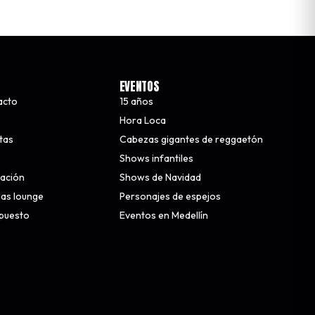
EVENTOS
acto
15 años
Hora Loca
stas
Cabezas gigantes de reggaetón
Shows infantiles
nación
Shows de Navidad
alas lounge
Personajes de espejos
upuesto
Eventos en Medellín