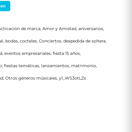
ión
Acticación de marca
,
Amor y Amistad
,
aniversarios
,
al
,
bodas
,
cocteles
,
Conciertos
,
despedida de soltera
,
tá
,
eventos empresariales
,
fiesta 15 años
,
o
,
fiestas temáticas
,
lanzamientos
,
matrimonio
,
ad
,
Otros géneros músicales
,
y1_WS3otLZs