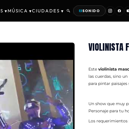
S
MÚSICA
CIUDADES
▾
▾
▾
SONIDO
VIOLINISTA 
Este
violinista mas
las cuerdas, sino un
para pintar paisaje
Un show que muy p
Personaje para tu h
Los requerimientos