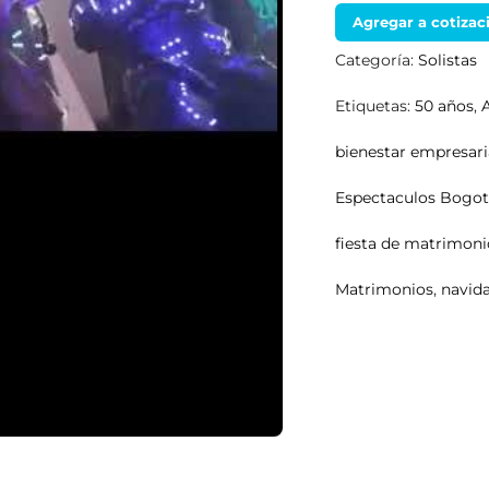
Agregar a cotizac
Categoría:
Solistas
Etiquetas:
50 años
,
bienestar empresari
Espectaculos Bogo
fiesta de matrimoni
Matrimonios
,
navid