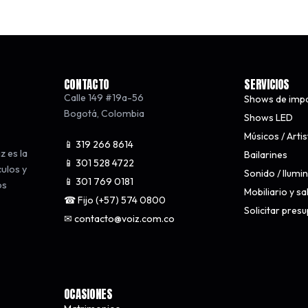
CONTACTO
SERVICIOS
Calle 149 #19a-56
Shows de imp
Bogotá
,
Colombia
Shows LED
Músicos / Arti
📱 319 266 8614
z es la
Bailarines
📱 301 528 4722
culos y
Sonido / Ilumi
📱 301 769 0181
os
Mobiliario y s
☎ Fijo (+57) 574 0800
Solicitar pres
✉ contacto@voiz.com.co
OCASIONES