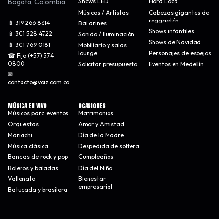
Bogotá
,
Colombia
Shows LED
Hora Loca
Músicos / Artistas
Cabezas gigantes de
reggaetón
📱 319 266 8614
Bailarines
Shows infantiles
📱 301 528 4722
Sonido / Iluminación
Shows de Navidad
📱 301 769 0181
Mobiliario y salas
lounge
Personajes de espejos
☎ Fijo (+57) 574
0800
Solicitar presupuesto
Eventos en Medellín
✉
contacto@voiz.com.co
MÚSICA EN VIVO
OCASIONES
Músicos para eventos
Matrimonios
Orquestas
Amor y Amistad
Mariachi
Día de la Madre
Música clásica
Despedida de soltera
Bandas de rock y pop
Cumpleaños
Boleros y baladas
Día del Niño
Vallenato
Bienestar
empresarial
Batucada y brasilera