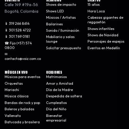
Calle 149 #19a-56
Shows de impacto
15 años
Bogotá
,
Colombia
Shows LED
Hora Loca
Músicos / Artistas
Cabezas gigantes de
reggaetón
📱 319 266 8614
Bailarines
Shows infantiles
📱 301 528 4722
Sonido / Iluminación
Shows de Navidad
📱 301 769 0181
Mobiliario y salas
lounge
Personajes de espejos
☎ Fijo (+57) 574
0800
Solicitar presupuesto
Eventos en Medellín
✉
contacto@voiz.com.co
MÚSICA EN VIVO
OCASIONES
Músicos para eventos
Matrimonios
Orquestas
Amor y Amistad
Mariachi
Día de la Madre
Música clásica
Despedida de soltera
Bandas de rock y pop
Cumpleaños
Boleros y baladas
Día del Niño
Vallenato
Bienestar
empresarial
Batucada y brasilera