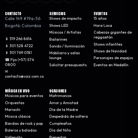
CONTACTO
SERVICIOS
EVENTOS
Calle 149 #19a-56
Shows de impacto
15 años
Bogotá
,
Colombia
Shows LED
Hora Loca
Músicos / Artistas
Cabezas gigantes de
reggaetón
📱 319 266 8614
Bailarines
Shows infantiles
📱 301 528 4722
Sonido / Iluminación
Shows de Navidad
📱 301 769 0181
Mobiliario y salas
lounge
Personajes de espejos
☎ Fijo (+57) 574
0800
Solicitar presupuesto
Eventos en Medellín
✉
contacto@voiz.com.co
MÚSICA EN VIVO
OCASIONES
Músicos para eventos
Matrimonios
Orquestas
Amor y Amistad
Mariachi
Día de la Madre
Música clásica
Despedida de soltera
Bandas de rock y pop
Cumpleaños
Boleros y baladas
Día del Niño
Vallenato
Bienestar