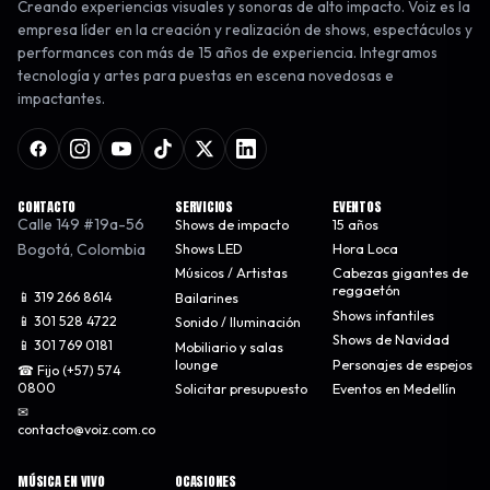
Creando experiencias visuales y sonoras de alto impacto. Voiz es la
empresa líder en la creación y realización de shows, espectáculos y
performances con más de 15 años de experiencia. Integramos
tecnología y artes para puestas en escena novedosas e
impactantes.
CONTACTO
SERVICIOS
EVENTOS
Calle 149 #19a-56
Shows de impacto
15 años
Bogotá
,
Colombia
Shows LED
Hora Loca
Músicos / Artistas
Cabezas gigantes de
reggaetón
📱 319 266 8614
Bailarines
Shows infantiles
📱 301 528 4722
Sonido / Iluminación
Shows de Navidad
📱 301 769 0181
Mobiliario y salas
lounge
Personajes de espejos
☎ Fijo (+57) 574
0800
Solicitar presupuesto
Eventos en Medellín
✉
contacto@voiz.com.co
MÚSICA EN VIVO
OCASIONES