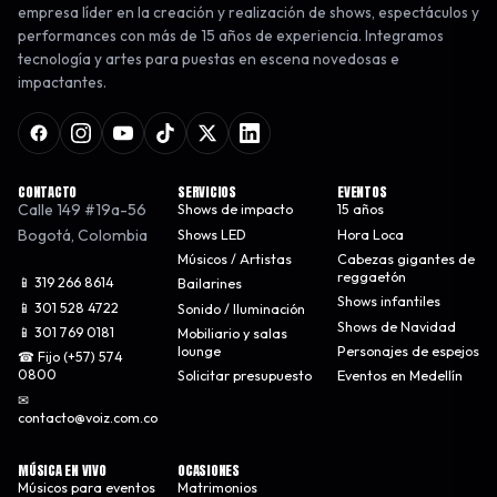
empresa líder en la creación y realización de shows, espectáculos y
performances con más de 15 años de experiencia. Integramos
tecnología y artes para puestas en escena novedosas e
impactantes.
CONTACTO
SERVICIOS
EVENTOS
Calle 149 #19a-56
Shows de impacto
15 años
Bogotá
,
Colombia
Shows LED
Hora Loca
Músicos / Artistas
Cabezas gigantes de
reggaetón
📱 319 266 8614
Bailarines
Shows infantiles
📱 301 528 4722
Sonido / Iluminación
Shows de Navidad
📱 301 769 0181
Mobiliario y salas
lounge
Personajes de espejos
☎ Fijo (+57) 574
0800
Solicitar presupuesto
Eventos en Medellín
✉
contacto@voiz.com.co
MÚSICA EN VIVO
OCASIONES
Músicos para eventos
Matrimonios