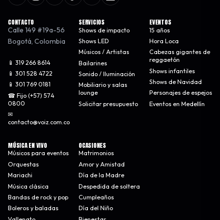
CONTACTO
SERVICIOS
EVENTOS
Calle 149 #19a-56
Shows de impacto
15 años
Bogotá
,
Colombia
Shows LED
Hora Loca
Músicos / Artistas
Cabezas gigantes de
reggaetón
📱 319 266 8614
Bailarines
Shows infantiles
📱 301 528 4722
Sonido / Iluminación
Shows de Navidad
📱 301 769 0181
Mobiliario y salas
lounge
Personajes de espejos
☎ Fijo (+57) 574
0800
Solicitar presupuesto
Eventos en Medellín
✉
contacto@voiz.com.co
MÚSICA EN VIVO
OCASIONES
Músicos para eventos
Matrimonios
Orquestas
Amor y Amistad
Mariachi
Día de la Madre
Música clásica
Despedida de soltera
Bandas de rock y pop
Cumpleaños
Boleros y baladas
Día del Niño
Vallenato
Bienestar