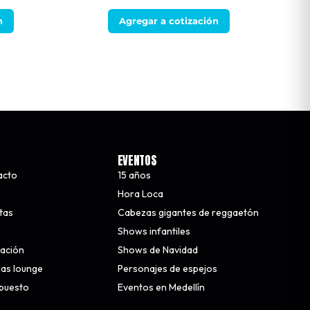
n
Agregar a cotización
EVENTOS
acto
15 años
Hora Loca
stas
Cabezas gigantes de reggaetón
Shows infantiles
nación
Shows de Navidad
alas lounge
Personajes de espejos
upuesto
Eventos en Medellín