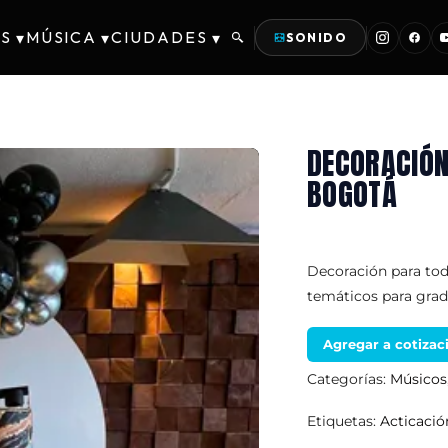
S
MÚSICA
CIUDADES
▾
▾
▾
SONIDO
DECORACIÓN 
BOGOTÁ
Decoración para tod
temáticos para grad
Agregar a cotizac
Categorías:
Músicos
Etiquetas:
Acticaci