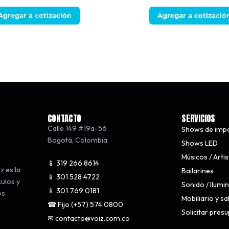
Agregar a cotización
Agregar a cotizació
CONTACTO
SERVICIOS
Calle 149 #19a-56
Shows de imp
Bogotá
,
Colombia
Shows LED
Músicos / Arti
📱 319 266 8614
z es la
Bailarines
📱 301 528 4722
culos y
Sonido / Ilumi
📱 301 769 0181
os
Mobiliario y s
☎ Fijo (+57) 574 0800
Solicitar pres
✉ contacto@voiz.com.co